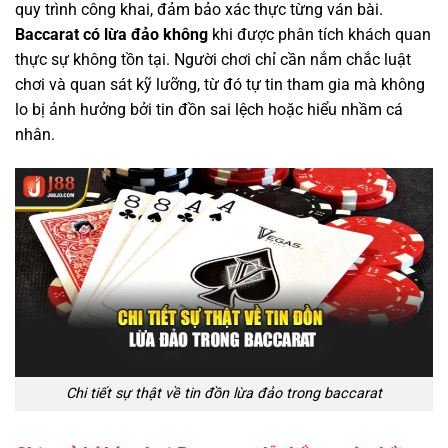
quy trình công khai, đảm bảo xác thực từng ván bài.
Baccarat có lừa đảo không
khi được phân tích khách quan
thực sự không tồn tại. Người chơi chỉ cần nắm chắc luật
chơi và quan sát kỹ lưỡng, từ đó tự tin tham gia mà không
lo bị ảnh hưởng bởi tin đồn sai lệch hoặc hiểu nhầm cá
nhân.
Chi tiết sự thật về tin đồn lừa đảo trong baccarat