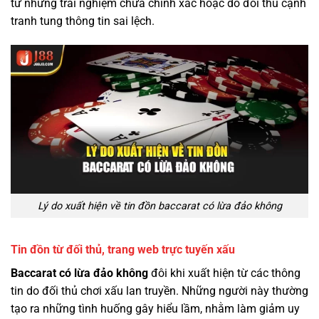
từ những trải nghiệm chưa chính xác hoặc do đối thủ cạnh
tranh tung thông tin sai lệch.
Lý do xuất hiện về tin đồn baccarat có lừa đảo không
Tin đồn từ đối thủ, trang web trực tuyến xấu
Baccarat có lừa đảo không
đôi khi xuất hiện từ các thông
tin do đối thủ chơi xấu lan truyền. Những người này thường
tạo ra những tình huống gây hiểu lầm, nhằm làm giảm uy