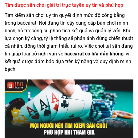
Tìm được sân chơi giải trí trực tuyến uy tín và phù hợp
Tìm kiếm sân chơi uy tín quyết định mức độ công bằng
trong baccarat. Nơi đáng tin cậy cung cấp bàn chơi minh
bạch, hỗ trợ công cụ phân tích kết quả và quản lý vốn. Khi
lựa chọn kỹ càng, tỷ lệ thắng sẽ phản ánh đúng chiến thuật
cá nhân, đồng thời giảm thiểu rủi ro. Việc chơi tại sân đáng
tin giúp loại bỏ nghi vấn về
baccarat có lừa đảo không
, vì
kết quả được đảm bảo dựa trên kỹ năng và quy định minh
bạch.