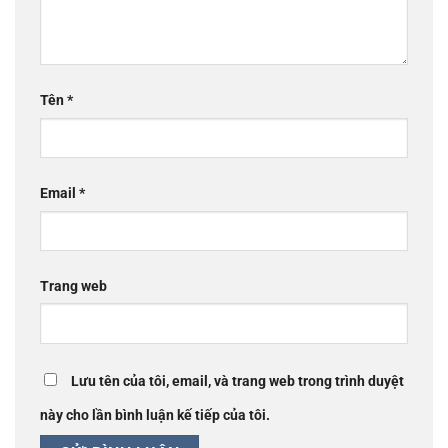
Tên
*
Email
*
Trang web
Lưu tên của tôi, email, và trang web trong trình duyệt
này cho lần bình luận kế tiếp của tôi.