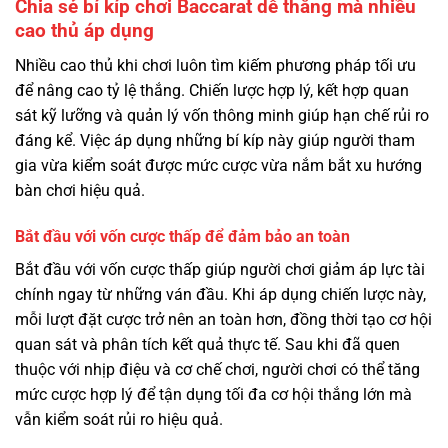
Chia sẻ bí kíp chơi Baccarat dễ thắng mà nhiều
cao thủ áp dụng
Nhiều cao thủ khi chơi luôn tìm kiếm phương pháp tối ưu
để nâng cao tỷ lệ thắng. Chiến lược hợp lý, kết hợp quan
sát kỹ lưỡng và quản lý vốn thông minh giúp hạn chế rủi ro
đáng kể. Việc áp dụng những bí kíp này giúp người tham
gia vừa kiểm soát được mức cược vừa nắm bắt xu hướng
bàn chơi hiệu quả.
Bắt đầu với vốn cược thấp để đảm bảo an toàn
Bắt đầu với vốn cược thấp giúp người chơi giảm áp lực tài
chính ngay từ những ván đầu. Khi áp dụng chiến lược này,
mỗi lượt đặt cược trở nên an toàn hơn, đồng thời tạo cơ hội
quan sát và phân tích kết quả thực tế. Sau khi đã quen
thuộc với nhịp điệu và cơ chế chơi, người chơi có thể tăng
mức cược hợp lý để tận dụng tối đa cơ hội thắng lớn mà
vẫn kiểm soát rủi ro hiệu quả.